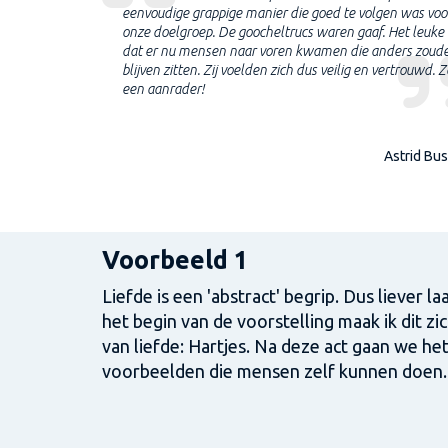
t. De mooie
eenvoudige grappige manier die goed te volgen was voo
s wat wordt
onze doelgroep. De goocheltrucs waren gaaf. Het leuke
echte
dat er nu mensen naar voren kwamen die anders zoud
blijven zitten. Zij voelden zich dus veilig en vertrouwd. 
een aanrader!
Gea Habers
k Schoonoord
Astrid Bus
Voorbeeld 1
Liefde is een 'abstract' begrip. Dus liever laa
het begin van de voorstelling maak ik dit z
van liefde: Hartjes. Na deze act gaan we he
voorbeelden die mensen zelf kunnen doen.