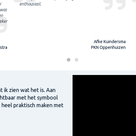
r
enthousiast.
 was
en
Zeker
Afke Kuindersma
stra
PKN Oppenhuizen
t ik zien wat het is. Aan
ichtbaar met het symbool
t heel praktisch maken met