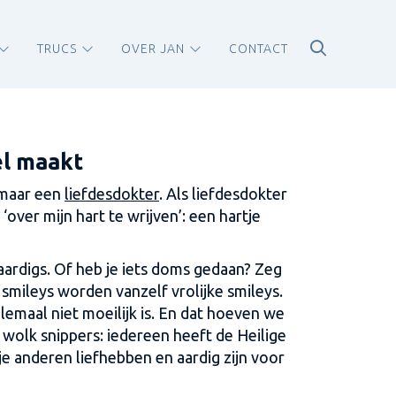
TRUCS
OVER JAN
CONTACT
eel maakt
 maar een
liefdesdokter
. Als liefdesdokter
 ‘over mijn hart te wrijven’: een hartje
 aardigs. Of heb je iets doms gedaan? Zeg
 smileys worden vanzelf vrolijke smileys.
helemaal niet moeilijk is. En dat hoeven we
e wolk snippers: iedereen heeft de Heilige
je anderen liefhebben en aardig zijn voor