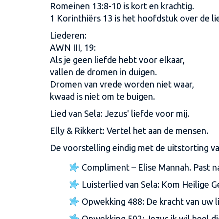
Romeinen 13:8-10 is kort en krachtig.
1 Korinthiërs 13 is het hoofdstuk over de li
Liederen:
AWN III, 19:
Als je geen liefde hebt voor elkaar,
vallen de dromen in duigen.
Dromen van vrede worden niet waar,
kwaad is niet om te buigen.
Lied van Sela: Jezus' liefde voor mij.
Elly & Rikkert: Vertel het aan de mensen.
De voorstelling eindig met de uitstorting v
Compliment – Elise Mannah. Past na
Luisterlied van Sela: Kom Heilige G
Opwekking 488: De kracht van uw l
Opwekking 502: Jezus ik wil heel di