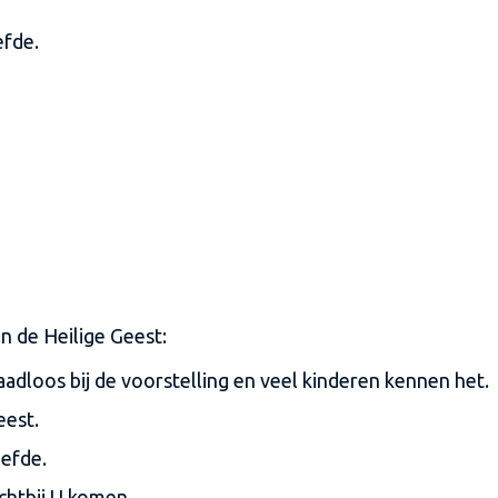
efde.
an de Heilige Geest:
adloos bij de voorstelling en veel kinderen kennen het.
eest.
iefde.
chtbij U komen.