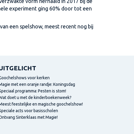
n verzwakte vorm herhaald in 2017 bij de
inele experiment ging 60% door tot een
 van een spelshow, meest recent nog bij
UITGELICHT
Goochelshows voor kerken
Magie met een oranje randje: Koningsdag
Speciaal programma: Pesten is stom!
Wat doet u met de kinderboekenweek?
Meest feestelijke en magische goochelshow!
Speciale acts voor basisscholen
Ontvang Sinterklaas met Magie!