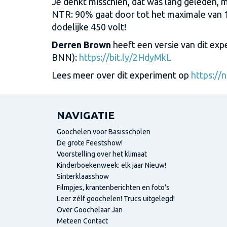
Je denkt misschien, dat was lang geleden, ma
NTR: 90% gaat door tot het maximale van 1
dodelijke 450 volt!
Derren Brown
heeft een versie van dit exp
BNN):
https://bit.ly/2HdyMkL
Lees meer over dit experiment op
https://
NAVIGATIE
Goochelen voor Basisscholen
De grote Feestshow!
Voorstelling over het klimaat
Kinderboekenweek: elk jaar Nieuw!
Sinterklaasshow
Filmpjes, krantenberichten en foto's
Leer zélf goochelen! Trucs uitgelegd!
Over Goochelaar Jan
Meteen Contact