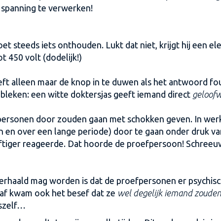
 spanning te verwerken!
moet steeds iets onthouden. Lukt dat niet, krijgt hij een e
 450 volt (dodelijk!)
eft alleen maar de knop in te duwen als het antwoord fou
 gebleken: een witte doktersjas geeft iemand direct
geloof
ersonen door zouden gaan met schokken geven. In werke
n over een lange periode) door te gaan onder druk van ee
heftiger reageerde. Dat hoorde de proefpersoon! Schree
erhaald mag worden is dat de proefpersonen er psychisc
raf kwam ook het besef dat ze
wel degelijk iemand zouden 
nszelf…