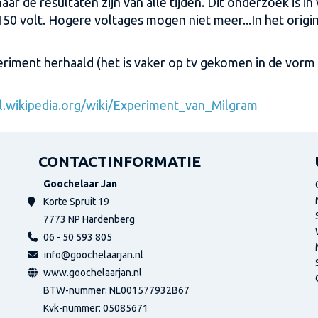
ar de resultaten zijn van alle tijden. Dit onderzoek is i
50 volt. Hogere voltages mogen niet meer...In het orig
eriment herhaald (het is vaker op tv gekomen in de vorm
nl.wikipedia.org/wiki/Experiment_van_Milgram
CONTACTINFORMATIE
Goochelaar Jan
Korte Spruit 19
7773 NP
Hardenberg
06 - 50 593 805
info@goochelaarjan.nl
www.goochelaarjan.nl
BTW-nummer: NL001577932B67
Kvk-nummer:
05085671