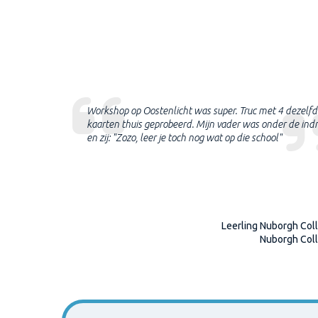
was erg leuk.
Workshop op Oostenlicht was super. Truc met 4 dezelfd
ankt voor de
kaarten thuis geprobeerd. Mijn vader was onder de ind
rucs thuis al
en zij: "Zozo, leer je toch nog wat op die school"
ktijkonderwijs
Leerling Nuborgh Col
ge Oldenzaal
Nuborgh Col