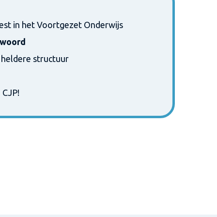
eest in het Voortgezet Onderwijs
twoord
heldere structuur
 CJP!